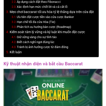
Áp dụng cách đặt theo Fibonacci
Xác định hạn mức chốt lời và cả cắt lỗ
Mẹo chơi baccarat tối ưu hóa tỷ lệ thắng dựa trên cửa đặt
Ưu tiên đặt cược tiền vào cửa cược Banker
Hạn chế tối đa cửa Hòa (Tie)
Phân tích xu hướng bàn cược (Roadmap)
Kiểm soát tâm lý vững và kỷ luật khi muốn đặt cược
Giữ vững vàng cho sự tỉnh táo
Biết cách nghỉ ngơi đúng lúc
Tránh bị ảnh hưởng cược từ đám đông
Kết luận
Kỹ thuật nhận diện và bắt cầu Baccarat