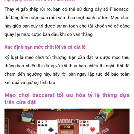
Thay vì gấp thếp rủi ro, bạn có thể sử dụng dãy số Fibonacci
để tăng tiền cược sau mỗi ván thua một cách từ tốn. Mẹo chơi
này giúp bạn duy trì được sự an toàn cho tài khoản và dễ dàng
quay lại mức cược ban đầu khi có ván thắng.
Xác định hạn mức chốt lời và cả cắt lỗ
Kỷ luật là mẹo chơi
tối thượng. Bạn cần đặt ra được mục tiêu
thắng bao nhiêu thì dừng và khi thua bao nhiêu thì nghỉ. Khi đã
chạm đến ngưỡng này, hãy rời bàn ngay lập tức để bảo toàn
kết quả và giữ sự tỉnh táo.
Mẹo chơi baccarat tối ưu hóa tỷ lệ thắng dựa
trên cửa đặt