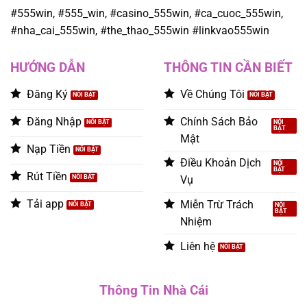
#555win, #555_win, #casino_555win, #ca_cuoc_555win,
#nha_cai_555win, #the_thao_555win #linkvao555win
HƯỚNG DẪN
THÔNG TIN CẦN BIẾT
Đăng Ký
Về Chúng Tôi
Đăng Nhập
Chính Sách Bảo
Mật
Nạp Tiền
Điều Khoản Dịch
Rút Tiền
Vụ
Tải app
Miễn Trừ Trách
Nhiệm
Liên hệ
Thông Tin Nhà Cái