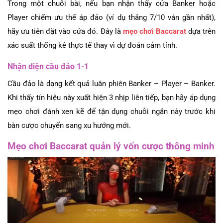
Trong một chuỗi bài, nếu bạn nhận thấy cửa Banker hoặc
Player chiếm ưu thế áp đảo (ví dụ thắng 7/10 ván gần nhất),
hãy ưu tiên đặt vào cửa đó. Đây là
mẹo chơi Baccarat
dựa trên
xác suất thống kê thực tế thay vì dự đoán cảm tính.
Nhận diện cầu đảo 1-1
Cầu đảo là dạng kết quả luân phiên Banker – Player – Banker.
Khi thấy tín hiệu này xuất hiện 3 nhịp liên tiếp, bạn hãy áp dụng
mẹo chơi
đánh xen kẽ để tận dụng chuỗi ngắn này trước khi
bàn cược chuyển sang xu hướng mới.
Mẹo chơi Baccarat quản lý vốn cược thông minh