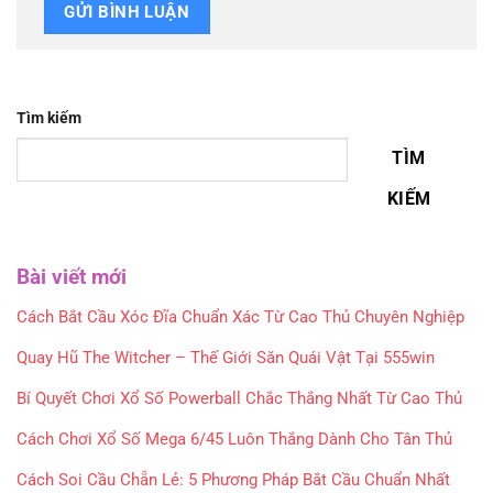
Tìm kiếm
TÌM
KIẾM
Bài viết mới
Cách Bắt Cầu Xóc Đĩa Chuẩn Xác Từ Cao Thủ Chuyên Nghiệp
Quay Hũ The Witcher – Thế Giới Săn Quái Vật Tại 555win
Bí Quyết Chơi Xổ Số Powerball Chắc Thắng Nhất Từ Cao Thủ
Cách Chơi Xổ Số Mega 6/45 Luôn Thắng Dành Cho Tân Thủ
Cách Soi Cầu Chẵn Lẻ: 5 Phương Pháp Bắt Cầu Chuẩn Nhất