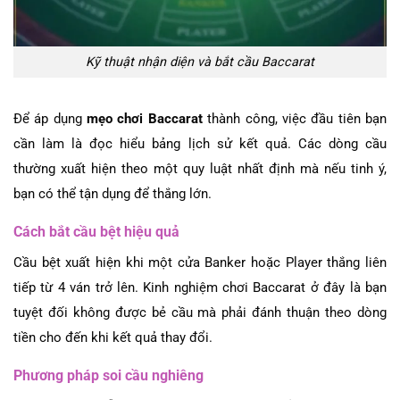
Kỹ thuật nhận diện và bắt cầu Baccarat
Để áp dụng
mẹo chơi Baccarat
thành công, việc đầu tiên bạn
cần làm là đọc hiểu bảng lịch sử kết quả. Các dòng cầu
thường xuất hiện theo một quy luật nhất định mà nếu tinh ý,
bạn có thể tận dụng để thắng lớn.
Cách bắt cầu bệt hiệu quả
Cầu bệt xuất hiện khi một cửa Banker hoặc Player thắng liên
tiếp từ 4 ván trở lên. Kinh nghiệm chơi Baccarat ở đây là bạn
tuyệt đối không được bẻ cầu mà phải đánh thuận theo dòng
tiền cho đến khi kết quả thay đổi.
Phương pháp soi cầu nghiêng