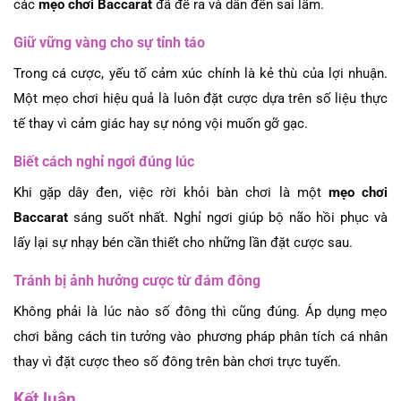
các
mẹo chơi Baccarat
đã đề ra và dẫn đến sai lầm.
Giữ vững vàng cho sự tỉnh táo
Trong cá cược, yếu tố cảm xúc chính là kẻ thù của lợi nhuận.
Một mẹo chơi hiệu quả là luôn đặt cược dựa trên số liệu thực
tế thay vì cảm giác hay sự nóng vội muốn gỡ gạc.
Biết cách nghỉ ngơi đúng lúc
Khi gặp dây đen, việc rời khỏi bàn chơi là một
mẹo chơi
Baccarat
sáng suốt nhất. Nghỉ ngơi giúp bộ não hồi phục và
lấy lại sự nhạy bén cần thiết cho những lần đặt cược sau.
Tránh bị ảnh hưởng cược từ đám đông
Không phải là lúc nào số đông thì cũng đúng. Áp dụng mẹo
chơi bằng cách tin tưởng vào phương pháp phân tích cá nhân
thay vì đặt cược theo số đông trên bàn chơi trực tuyến.
Kết luận